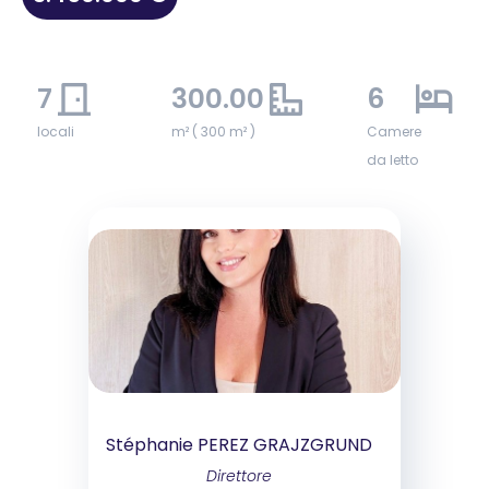
7
300.00
6
locali
m² ( 300 m² )
Camere
da letto
Stéphanie PEREZ GRAJZGRUND
Direttore