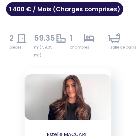
1 400 € / Mois (Charges comprises)
2
59.35
1
1
pièces
m² ( 59.35
chambres
1 salle de bain
m² )
Estelle MACCARI