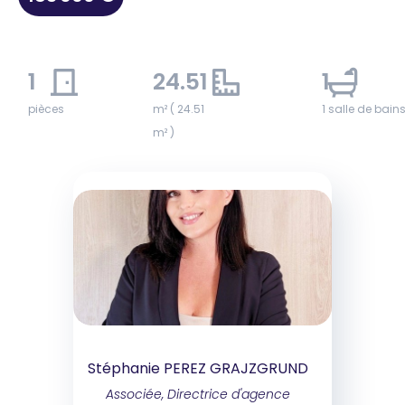
1
24.51
1
pièces
m² ( 24.51
1 salle de bain
m² )
Stéphanie PEREZ GRAJZGRUND
Associée, Directrice d'agence