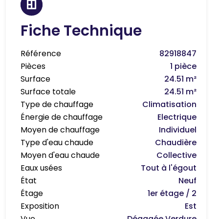
Fiche Technique
Référence
82918847
Pièces
1 pièce
Surface
24.51 m²
Surface totale
24.51 m²
Type de chauffage
Climatisation
Énergie de chauffage
Electrique
Moyen de chauffage
Individuel
Type d'eau chaude
Chaudière
Moyen d'eau chaude
Collective
Eaux usées
Tout à l'égout
État
Neuf
Étage
1er étage / 2
Exposition
Est
Vue
Dégagée Verdure