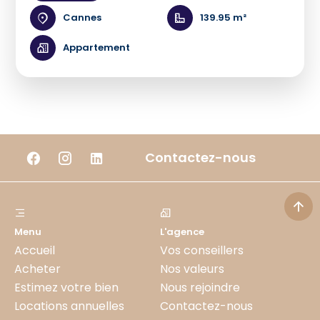
Cannes
139.95 m²
Appartement
Contactez-nous
Menu
L'agence
Accueil
Vos conseillers
Acheter
Nos valeurs
Estimez votre bien
Nous rejoindre
Locations annuelles
Contactez-nous