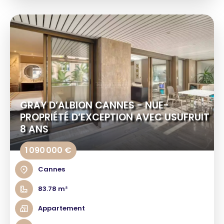
GRAY D’ALBION CANNES - NUE-
PROPRIÉTÉ D’EXCEPTION AVEC USUFRUIT
8 ANS
1 090 000 €
Cannes
83.78 m²
Appartement