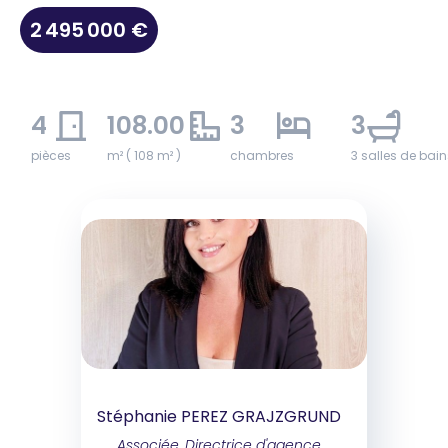
2 495 000 €
4
108.00
3
3
pièces
m² ( 108 m² )
chambres
3 salles de bain
Stéphanie PEREZ GRAJZGRUND
Associée, Directrice d'agence