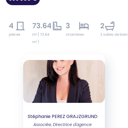
4
73.64
3
2
pièces
m² ( 73.64
chambres
2 salles de bain
m² )
Stéphanie PEREZ GRAJZGRUND
Associée, Directrice d'agence