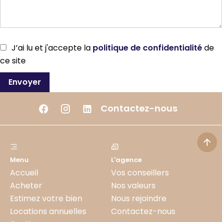
J’ai lu et j'accepte la
politique de confidentialité
de
ce site
Envoyer
Contactez-nous
Menu
L'agence
Accueil
Vos conseillers
Acheter
Nos valeurs
Estimez votre bien
Nous rejoindre
Locations annuelles
Contactez-nous