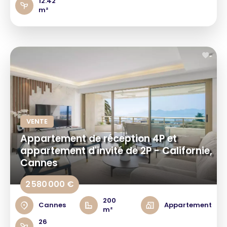
12.42
m²
VENTE
Appartement de réception 4P et
appartement d'invité de 2P - Californie,
Cannes
2 580 000 €
200
Cannes
Appartement
m²
26