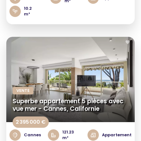
m²
10.2
m²
VENTE
Superbe appartement 5 pièces avec
vue mer - Cannes, Californie
2 395 000 €
121.23
Cannes
Appartement
m²