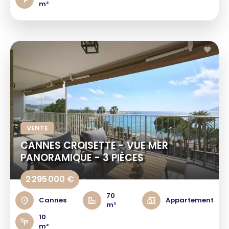
m²
VENTE
CANNES CROISETTE - VUE MER
PANORAMIQUE - 3 PIÈCES
2 295 000 €
70
Cannes
Appartement
m²
10
m²