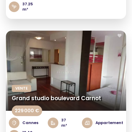
37.25
m²
VENTE
Grand studio boulevard Carnot
229 000 €
37
Cannes
Appartement
m²