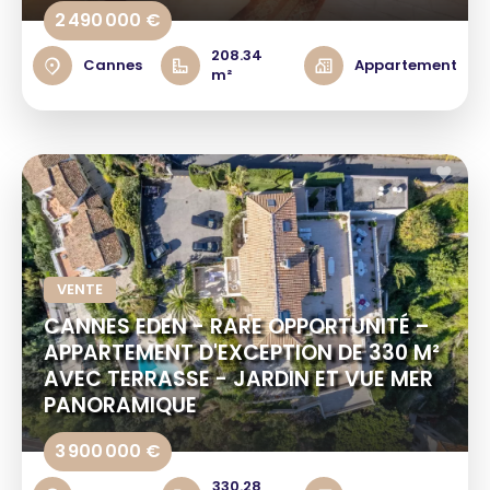
2 490 000 €
208.34
Cannes
Appartement
m²
VENTE
CANNES EDEN - RARE OPPORTUNITÉ –
APPARTEMENT D'EXCEPTION DE 330 M²
AVEC TERRASSE - JARDIN ET VUE MER
PANORAMIQUE
3 900 000 €
330.28