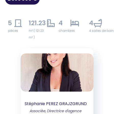
5
121.23
4
4
pièces
m² ( 121.23
chambres
4 salles de bai
m² )
Stéphanie PEREZ GRAJZGRUND
Associée, Directrice d'agence