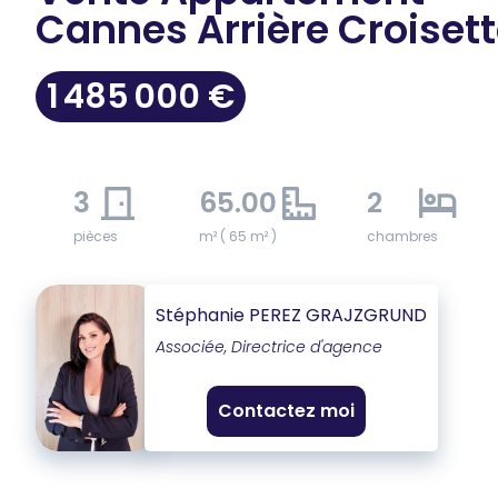
Cannes Arrière Croiset
1 485 000 €
3
65.00
2
pièces
m² ( 65 m² )
chambres
Stéphanie PEREZ GRAJZGRUND
Associée, Directrice d'agence
Contactez moi