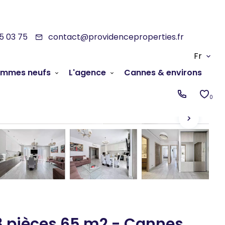
05 03 75
contact@providenceproperties.fr
Fr
ammes neufs
L'agence
Cannes & environs
0
 pièces 65 m2 - Cannes,