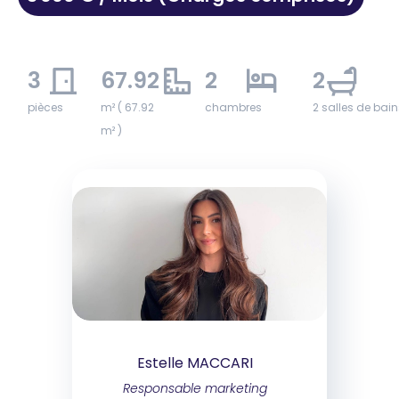
3
67.92
2
2
pièces
m² ( 67.92
chambres
2 salles de bain
m² )
Estelle MACCARI
Responsable marketing