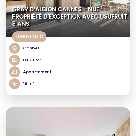
GRAY D’ALBION CANNES - NUE-
PROPRIÉTÉ D’EXCEPTION AVEC USUFRUIT
8 ANS
1 090 000 €
Cannes
83.78 m²
Appartement
18 m²