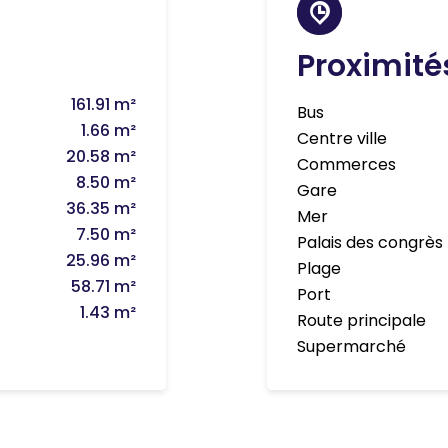
Proximité
161.91 m²
Bus
1.66 m²
Centre ville
20.58 m²
Commerces
8.50 m²
Gare
36.35 m²
Mer
7.50 m²
Palais des congrès
25.96 m²
Plage
58.71 m²
Port
1.43 m²
Route principale
Supermarché