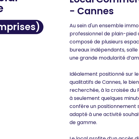
e
- Cannes
omprises)
Au sein d'un ensemble immob
professionnel de plain-pied 
composé de plusieurs espac
bureaux indépendants, salle 
une grande modularité d’amé
Idéalement positionné sur le 
qualitatifs de Cannes, le bi
recherchée, à la croisée du P
à seulement quelques minutes 
confère un positionnement s
adapté à une activité souhait
de gamme.
Le local profite d’un accès di