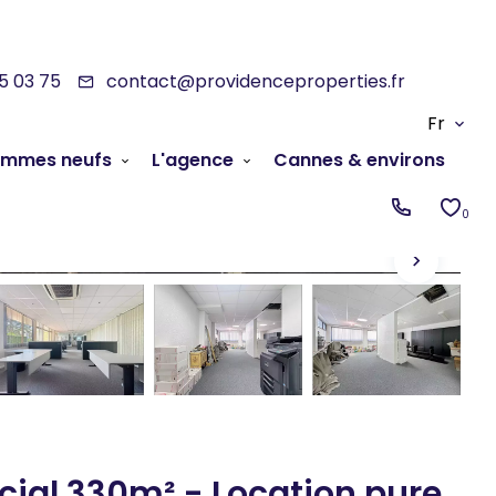
05 03 75
contact@providenceproperties.fr
Fr
ammes neufs
L'agence
Cannes & environs
0
ial 330m² - Location pure